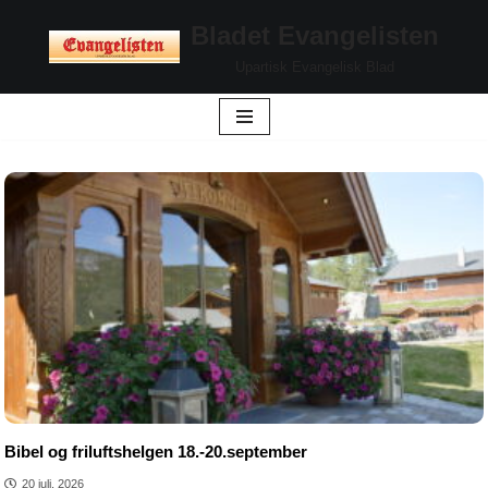
Bladet Evangelisten
Hopp
Upartisk Evangelisk Blad
til
innholdet
Bibel og friluftshelgen 18.-20.september
20 juli, 2026