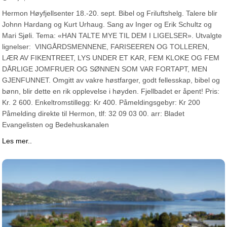
Hermon Høyfjellsenter 18.-20. sept. Bibel og Friluftshelg. Talere blir
Johnn Hardang og Kurt Urhaug. Sang av Inger og Erik Schultz og
Mari Sjøli. Tema: «HAN TALTE MYE TIL DEM I LIGELSER». Utvalgte
lignelser: VINGÅRDSMENNENE, FARISEEREN OG TOLLEREN,
LÆR AV FIKENTREET, LYS UNDER ET KAR, FEM KLOKE OG FEM
DÅRLIGE JOMFRUER OG SØNNEN SOM VAR FORTAPT, MEN
GJENFUNNET. Omgitt av vakre høstfarger, godt fellesskap, bibel og
bønn, blir dette en rik opplevelse i høyden. Fjellbadet er åpent! Pris:
Kr. 2 600. Enkeltromstillegg: Kr 400. Påmeldingsgebyr: Kr 200
Påmelding direkte til Hermon, tlf: 32 09 03 00. arr: Bladet
Evangelisten og Bedehuskanalen
Les mer..