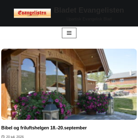
Bladet Evangelisten
Hopp
Upartisk Evangelisk Blad
til
innholdet
Bibel og friluftshelgen 18.-20.september
20 juli, 2026