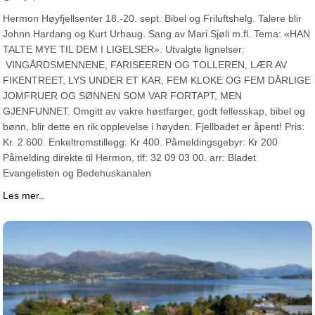
Hermon Høyfjellsenter 18.-20. sept. Bibel og Friluftshelg. Talere blir
Johnn Hardang og Kurt Urhaug. Sang av Mari Sjøli m.fl. Tema: «HAN
TALTE MYE TIL DEM I LIGELSER». Utvalgte lignelser:
VINGÅRDSMENNENE, FARISEEREN OG TOLLEREN, LÆR AV
FIKENTREET, LYS UNDER ET KAR, FEM KLOKE OG FEM DÅRLIGE
JOMFRUER OG SØNNEN SOM VAR FORTAPT, MEN
GJENFUNNET. Omgitt av vakre høstfarger, godt fellesskap, bibel og
bønn, blir dette en rik opplevelse i høyden. Fjellbadet er åpent! Pris:
Kr. 2 600. Enkeltromstillegg: Kr 400. Påmeldingsgebyr: Kr 200
Påmelding direkte til Hermon, tlf: 32 09 03 00. arr: Bladet
Evangelisten og Bedehuskanalen
Les mer..