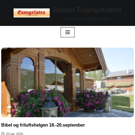
Bladet Evangelisten
Hopp
Upartisk Evangelisk Blad
til
innholdet
Bibel og friluftshelgen 18.-20.september
20 juli, 2026