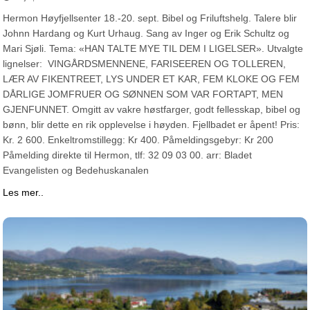
Hermon Høyfjellsenter 18.-20. sept. Bibel og Friluftshelg. Talere blir
Johnn Hardang og Kurt Urhaug. Sang av Inger og Erik Schultz og
Mari Sjøli. Tema: «HAN TALTE MYE TIL DEM I LIGELSER». Utvalgte
lignelser: VINGÅRDSMENNENE, FARISEEREN OG TOLLEREN,
LÆR AV FIKENTREET, LYS UNDER ET KAR, FEM KLOKE OG FEM
DÅRLIGE JOMFRUER OG SØNNEN SOM VAR FORTAPT, MEN
GJENFUNNET. Omgitt av vakre høstfarger, godt fellesskap, bibel og
bønn, blir dette en rik opplevelse i høyden. Fjellbadet er åpent! Pris:
Kr. 2 600. Enkeltromstillegg: Kr 400. Påmeldingsgebyr: Kr 200
Påmelding direkte til Hermon, tlf: 32 09 03 00. arr: Bladet
Evangelisten og Bedehuskanalen
Les mer..