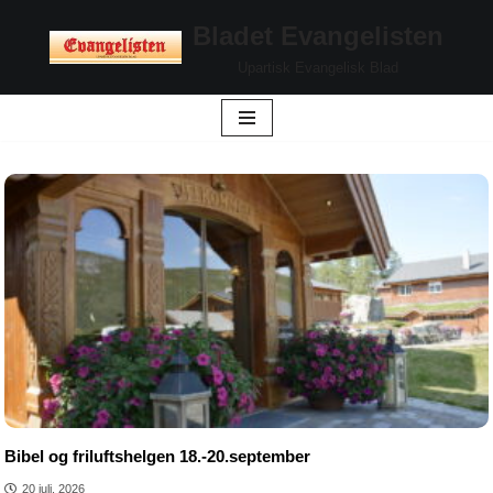
Bladet Evangelisten
Hopp
Upartisk Evangelisk Blad
til
innholdet
Bibel og friluftshelgen 18.-20.september
20 juli, 2026