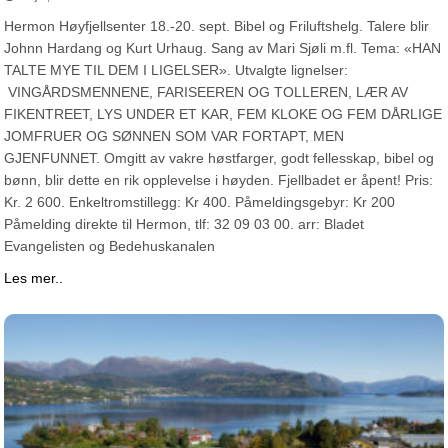
Hermon Høyfjellsenter 18.-20. sept. Bibel og Friluftshelg. Talere blir
Johnn Hardang og Kurt Urhaug. Sang av Mari Sjøli m.fl. Tema: «HAN
TALTE MYE TIL DEM I LIGELSER». Utvalgte lignelser:
VINGÅRDSMENNENE, FARISEEREN OG TOLLEREN, LÆR AV
FIKENTREET, LYS UNDER ET KAR, FEM KLOKE OG FEM DÅRLIGE
JOMFRUER OG SØNNEN SOM VAR FORTAPT, MEN
GJENFUNNET. Omgitt av vakre høstfarger, godt fellesskap, bibel og
bønn, blir dette en rik opplevelse i høyden. Fjellbadet er åpent! Pris:
Kr. 2 600. Enkeltromstillegg: Kr 400. Påmeldingsgebyr: Kr 200
Påmelding direkte til Hermon, tlf: 32 09 03 00. arr: Bladet
Evangelisten og Bedehuskanalen
Les mer..