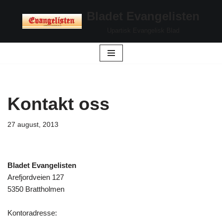
Bladet Evangelisten
Hopp
Upartisk Evangelisk Blad
til
innholdet
Kontakt oss
27 august, 2013
Bladet Evangelisten
Arefjordveien 127
5350 Brattholmen
Kontoradresse: