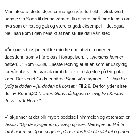
Men akkurat dette skjer for mange i vårt forhold til Gud. Gud
sendte sin Sønn til denne verden. Ikke bare for å fortelle oss om
hva som er rett og galt og være et godt eksempel – det også!
Nei, han kom i den hensikt at han skulle dø i vårt sted.
Vår nødssituasjon er ikke mindre enn at vi er under en
dødsdom, som vil føre oss i fortapelsen.
”…syndens lønn er
døden…”
Rom 6,23a. Eneste redning er at en som er uskyldig
tar vår plass. Det var akkurat dette som skjedde på Golgata
kors. Der sonet Guds enbårne Sønn våre synder –
”…han ble
lydig til døden – ja, døden på korset.”
Fil 2,8. Derfor lyder siste
del av Rom 6,23
”…men Guds nådegave er evig liv i Kristus
Jesus, vår Herre.”
Vi skjønner at det blir mye tilbedelse i himmelen og at temaet er
Jesus.
”Og de synger en ny
sang og sier: Verdig er du til å ta
imot boken og åpne seglene på den, fordi du ble slaktet og med