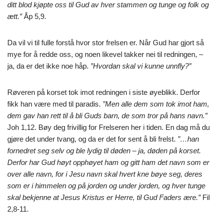
ditt blod kjøpte oss til Gud av hver stammen og tunge og folk og
ætt.”
Åp 5,9.
Da vil vi til fulle forstå hvor stor frelsen er. Når Gud har gjort så
mye for å redde oss, og noen likevel takker nei til redningen, –
ja, da er det ikke noe håp.
”Hvordan skal vi kunne unnfly?”
Røveren på korset tok imot redningen i siste øyeblikk. Derfor
fikk han være med til paradis.
”Men alle dem som tok imot ham,
dem gav han rett til å bli Guds barn, de som tror på hans navn.”
Joh 1,12. Bøy deg frivillig for Frelseren her i tiden. En dag må du
gjøre det under tvang, og da er det for sent å bli frelst.
”…han
fornedret seg selv og ble lydig til døden – ja, døden på korset.
Derfor har Gud høyt opphøyet ham og gitt ham det navn som er
over alle navn, for i Jesu navn skal hvert kne bøye seg, deres
som er i himmelen og på jorden og under jorden, og hver tunge
skal bekjenne at Jesus Kristus er Herre, til Gud Faders ære.”
Fil
2,8-11.