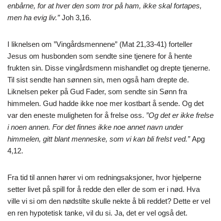
enbårne, for at hver den som tror på ham, ikke skal fortapes,
men ha evig liv.”
Joh 3,16.
I liknelsen om ”Vingårdsmennene” (Mat 21,33-41) forteller
Jesus om husbonden som sendte sine tjenere for å hente
frukten sin. Disse vingårdsmenn mishandlet og drepte tjenerne.
Til sist sendte han sønnen sin, men også ham drepte de.
Liknelsen peker på Gud Fader, som sendte sin Sønn fra
himmelen. Gud hadde ikke noe mer kostbart å sende. Og det
var den eneste muligheten for å frelse oss.
”Og det er ikke frelse
i noen annen. For det finnes ikke noe annet navn under
himmelen, gitt blant menneske, som vi kan bli frelst ved.”
Apg
4,12.
Fra tid til annen hører vi om redningsaksjoner, hvor hjelperne
setter livet på spill for å redde den eller de som er i nød. Hva
ville vi si om den nødstilte skulle nekte å bli reddet? Dette er vel
en ren hypotetisk tanke, vil du si. Ja, det er vel også det.