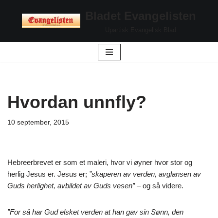
Bladet Evangelisten
Hopp
Upartisk Evangelisk Blad
til
innholdet
Hvordan unnfly?
10 september, 2015
Hebreerbrevet er som et maleri, hvor vi øyner hvor stor og
herlig Jesus er. Jesus er;
”skaperen av verden, avglansen av
Guds herlighet, avbildet av Guds vesen” –
og så videre.
”For så har Gud elsket verden at han gav sin Sønn, den