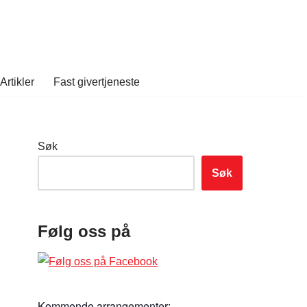
Artikler
Fast givertjeneste
Søk
Søk
Følg oss på
Kommende arrangementer: