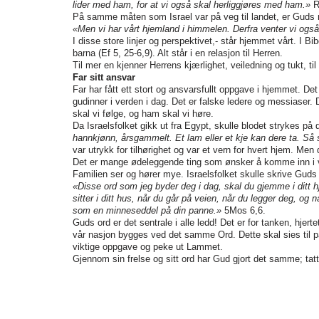
lider med ham, for at vi også skal herliggjøres med ham.»
R
På samme måten som Israel var på veg til landet, er Guds
«Men vi har vårt hjemland i himmelen. Derfra venter vi ogs
I disse store linjer og perspektivet,- står hjemmet vårt. 
barna (Ef 5, 25-6,9). Alt står i en relasjon til Herren.
Til mer en kjenner Herrens kjærlighet, veiledning og tukt, til
Far sitt ansvar
Far har fått ett stort og ansvarsfullt oppgave i hjemmet. De
gudinner i verden i dag. Det er falske ledere og messiaser. 
skal vi følge, og ham skal vi høre.
Da Israelsfolket gikk ut fra Egypt, skulle blodet strykes på d
hannkjønn, årsgammelt. Et lam eller et kje kan dere ta. Så
var utrykk for tilhørighet og var et vern for hvert hjem. Men
Det er mange ødeleggende ting som ønsker å komme inn i v
Familien ser og hører mye. Israelsfolket skulle skrive Guds
«Disse ord som jeg byder deg i dag, skal du gjemme i ditt h
sitter i ditt hus, når du går på veien, når du legger deg, o
som en minneseddel på din panne.»
5Mos 6,6.
Guds ord er det sentrale i alle ledd! Det er for tanken, hjert
vår nasjon bygges ved det samme Ord. Dette skal sies til 
viktige oppgave og peke ut Lammet.
Gjennom sin frelse og sitt ord har Gud gjort det samme; ta