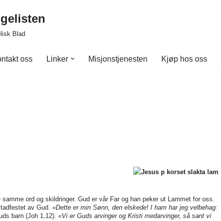
gelisten
lisk Blad
ntakt oss
Linker
Misjonstjenesten
Kjøp hos oss
e samme ord og skildringer. Gud er vår Far og han peker ut Lammet for oss.
stadfestet av Gud.
«Dette er min Sønn, den elskede! I ham har jeg velbehag:
Guds barn (Joh 1,12).
«Vi er Guds arvinger og Kristi medarvinger, så sant vi