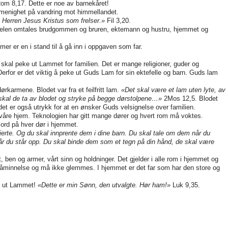
om 8,17. Dette er noe av barnekåret!
 menighet på vandring mot himmellandet.
å Herren Jesus Kristus som frelser.»
Fil 3,20.
I Bibelen omtales brudgommen og bruren, ektemann og hustru, hjemmet og
 mer er en i stand til å gå inn i oppgaven som far.
t skal peke ut Lammet for familien. Det er mange religioner, guder og
Derfor er det viktig å peke ut Guds Lam for sin ektefelle og barn. Guds lam
ørkarmene. Blodet var fra et feilfritt lam.
«Det skal være et lam uten lyte, av
 skal de ta av blodet og stryke på begge dørstolpene…»
2Mos 12,5. Blodet
 det er også utrykk for at en ønsker Guds velsignelse over familien.
åre hjem. Teknologien har gitt mange dører og hvert rom må voktes.
 ord på hver dør i hjemmet.
jerte. Og du skal innprente dem i dine barn. Du skal tale om dem når du
g når du står opp. Du skal binde dem som et tegn på din hånd, de skal være
et, ben og armer, vårt sinn og holdninger. Det gjelder i alle rom i hjemmet og
påminnelse og må ikke glemmes. I hjemmet er det far som har den store og
tt ut Lammet!
«Dette er min Sønn, den utvalgte. Hør ham!»
Luk 9,35.