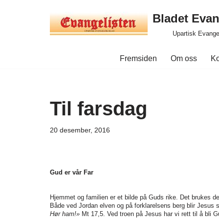
Bladet Evan
Hopp
Upartisk Evange
til
innholdet
Fremsiden
Om oss
Ko
Til farsdag
20 desember, 2016
Gud er vår Far
Hjemmet og familien er et bilde på Guds rike. Det brukes d
Både ved Jordan elven og på forklarelsens berg blir Jesus 
Hør ham!»
Mt 17,5. Ved troen på Jesus har vi rett til å bli 