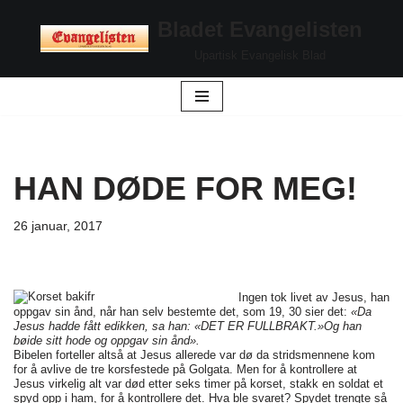
Bladet Evangelisten
Hopp
Upartisk Evangelisk Blad
til
innholdet
HAN DØDE FOR MEG!
26 januar, 2017
Ingen tok livet av Jesus, han
oppgav sin ånd, når han selv bestemte det, som 19, 30 sier det:
«Da
Jesus hadde fått edikken, sa han: «DET ER FULLBRAKT.»
Og han
bøide sitt hode og oppgav sin ånd».
Bibelen forteller altså at Jesus allerede var dø da stridsmennene kom
for å avlive de tre korsfestede på Golgata. Men for å kontrollere at
Jesus virkelig alt var død etter seks timer på korset, stakk en soldat et
spyd opp i ham, for å kontrollere det. Hva ble svaret? Spydet trengte så