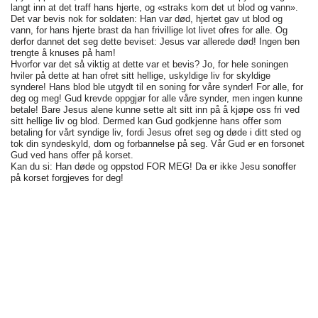
langt inn at det traff hans hjerte, og «straks kom det ut blod og vann».
Det var bevis nok for soldaten: Han var død, hjertet gav ut blod og
vann, for hans hjerte brast da han frivillige lot livet ofres for alle. Og
derfor dannet det seg dette beviset: Jesus var allerede død! Ingen ben
trengte å knuses på ham!
Hvorfor var det så viktig at dette var et bevis? Jo, for hele soningen
hviler på dette at han ofret sitt hellige, uskyldige liv for skyldige
syndere! Hans blod ble utgydt til en soning for våre synder! For alle, for
deg og meg! Gud krevde oppgjør for alle våre synder, men ingen kunne
betale! Bare Jesus alene kunne sette alt sitt inn på å kjøpe oss fri ved
sitt hellige liv og blod. Dermed kan Gud godkjenne hans offer som
betaling for vårt syndige liv, fordi Jesus ofret seg og døde i ditt sted og
tok din syndeskyld, dom og forbannelse på seg. Vår Gud er en forsonet
Gud ved hans offer på korset.
Kan du si: Han døde og oppstod FOR MEG! Da er ikke Jesu sonoffer
på korset forgjeves for deg!