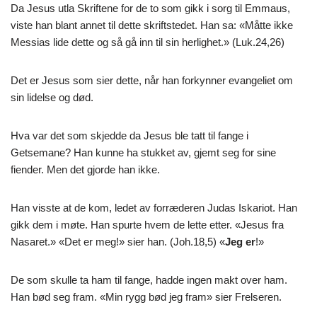
Da Jesus utla Skriftene for de to som gikk i sorg til Emmaus,
viste han blant annet til dette skriftstedet. Han sa: «Måtte ikke
Messias lide dette og så gå inn til sin herlighet.» (Luk.24,26)
Det er Jesus som sier dette, når han forkynner evangeliet om
sin lidelse og død.
Hva var det som skjedde da Jesus ble tatt til fange i
Getsemane? Han kunne ha stukket av, gjemt seg for sine
fiender. Men det gjorde han ikke.
Han visste at de kom, ledet av forræderen Judas Iskariot. Han
gikk dem i møte. Han spurte hvem de lette etter. «Jesus fra
Nasaret.» «Det er meg!» sier han. (Joh.18,5) «
Jeg er
!»
De som skulle ta ham til fange, hadde ingen makt over ham.
Han bød seg fram. «Min rygg bød jeg fram» sier Frelseren.