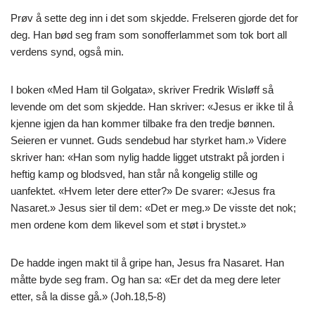
Prøv å sette deg inn i det som skjedde. Frelseren gjorde det for
deg. Han bød seg fram som sonofferlammet som tok bort all
verdens synd, også min.
I boken «Med Ham til Golgata», skriver Fredrik Wisløff så
levende om det som skjedde. Han skriver: «Jesus er ikke til å
kjenne igjen da han kommer tilbake fra den tredje bønnen.
Seieren er vunnet. Guds sendebud har styrket ham.» Videre
skriver han: «Han som nylig hadde ligget utstrakt på jorden i
heftig kamp og blodsved, han står nå kongelig stille og
uanfektet. «Hvem leter dere etter?» De svarer: «Jesus fra
Nasaret.» Jesus sier til dem: «Det er meg.» De visste det nok;
men ordene kom dem likevel som et støt i brystet.»
De hadde ingen makt til å gripe han, Jesus fra Nasaret. Han
måtte byde seg fram. Og han sa: «Er det da meg dere leter
etter, så la disse gå.» (Joh.18,5-8)