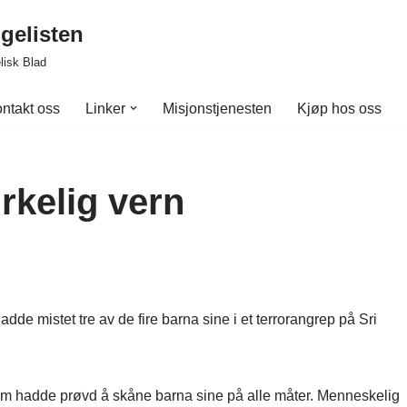
gelisten
lisk Blad
ntakt oss
Linker
Misjonstjenesten
Kjøp hos oss
irkelig vern
hadde mistet tre av de fire barna sine i et terrorangrep på Sri
 som hadde prøvd å skåne barna sine på alle måter. Menneskelig