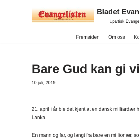
Bladet Evan
Hopp
Upartisk Evange
til
innholdet
Fremsiden
Om oss
Ko
Bare Gud kan gi v
10 juli, 2019
21. april i år ble det kjent at en dansk milliardær 
Lanka.
En mann og far, og langt fra bare en millionær,