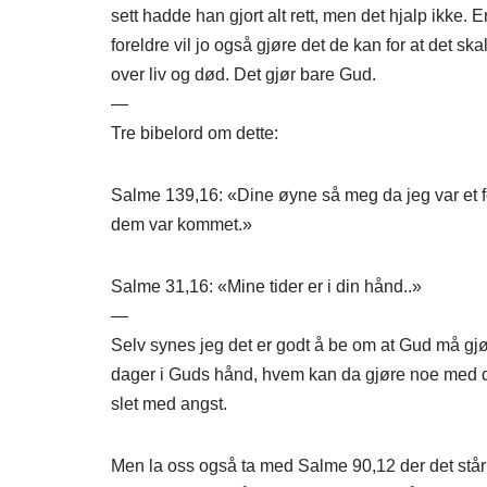
sett hadde han gjort alt rett, men det hjalp ikke. E
foreldre vil jo også gjøre det de kan for at det sk
over liv og død. Det gjør bare Gud.
—
Tre bibelord om dette:
Salme 139,16: «Dine øyne så meg da jeg var et fos
dem var kommet.»
Salme 31,16: «Mine tider er i din hånd..»
—
Selv synes jeg det er godt å be om at Gud må gjøre
dager i Guds hånd, hvem kan da gjøre noe med de
slet med angst.
Men la oss også ta med Salme 90,12 der det står: «