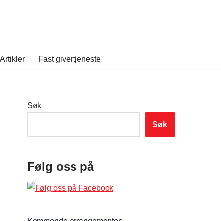
Artikler
Fast givertjeneste
Søk
Søk
Følg oss på
Kommende arrangementer: