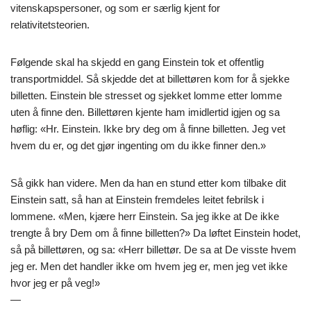
vitenskapspersoner, og som er særlig kjent for
relativitetsteorien.
Følgende skal ha skjedd en gang Einstein tok et offentlig
transportmiddel. Så skjedde det at billettøren kom for å sjekke
billetten. Einstein ble stresset og sjekket lomme etter lomme
uten å finne den. Billettøren kjente ham imidlertid igjen og sa
høflig: «Hr. Einstein. Ikke bry deg om å finne billetten. Jeg vet
hvem du er, og det gjør ingenting om du ikke finner den.»
Så gikk han videre. Men da han en stund etter kom tilbake dit
Einstein satt, så han at Einstein fremdeles leitet febrilsk i
lommene. «Men, kjære herr Einstein. Sa jeg ikke at De ikke
trengte å bry Dem om å finne billetten?» Da løftet Einstein hodet,
så på billettøren, og sa: «Herr billettør. De sa at De visste hvem
jeg er. Men det handler ikke om hvem jeg er, men jeg vet ikke
hvor jeg er på veg!»
—