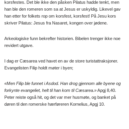
korsfestes. Det ble ikke den påsken Pilatus hadde tenkt, men
han ble den romeren som sa at Jesus er uskyldig. Likevel gav
han etter for folkets rop om korsfest, korsfest! På Jesu kors
skriver Pilatus: Jesus fra Nasaret, kongen over jødene.
Arkeologiske funn bekrefter historien. Bibelen trenger ikke noe
revidert utgave.
I dag er Cæsarea ved havet en av de store turistattraksjoner.
Evangelisten Filip holdt møter i byen;
«Men Filip ble funnet i Asdod. Han drog gjennom alle byene og
forkynte evangeliet, helt til han kom til Cæsarea.»
Apgj 8,40.
Peter reiste også hit, og det var mer husmøte, og banket på
døren til den romerske hærføreren Kornelius, Apgj 10.