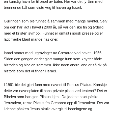
en kunstig havn for tilførsel av båter. Her var det fyrtårn med
brennende bål som viste veg til haven og Israel.
Gullringen som ble funnet lå sammen med mange mynter. Selv
om den har lagt i havet i 2000 år, så var den like fin og tydelig
med et kristen symbol. Funnet er omtalt i norsk presse og er
lagt merke blant mange nasjoner.
Israel startet med utgravinger av Cæsarea ved havet i 1956.
Siden den gangen er det gjort mange funn som knytter både
historien og bibelen sammen. Ikke noen andre land er så rik på
historie som det vi finner i Israel.
I 1961 ble det gjort funn med navnet til Pontius Pilatus. Kanskje
dette var navneplaten til hans private plass ved teateret? Det er
Bibelen som har gjort Pilatus kjent. Da jødene holdt påske i
Jerusalem, reiste Pilatus fra Cæsarea opp til Jerusalem. Det var
i denne påsken Jesus skulle overgis til hedningene og