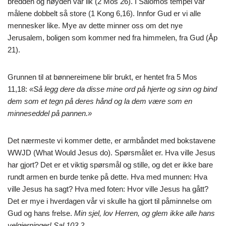
bredden og høyden var lik (2 Mos 26). I Salomos tempel var
målene dobbelt så store (1 Kong 6,16). Innfor Gud er vi alle
mennesker like. Mye av dette minner oss om det nye
Jerusalem, boligen som kommer ned fra himmelen, fra Gud (Åp
21).
Grunnen til at bønnereimene blir brukt, er hentet fra 5 Mos
11,18:
«Så legg dere da disse mine ord på hjerte og sinn og bind
dem som et tegn på deres hånd og la dem være som en
minneseddel på pannen.»
Det nærmeste vi kommer dette, er armbåndet med bokstavene
WWJD (What Would Jesus do). Spørsmålet er. Hva ville Jesus
har gjort? Det er et viktig spørsmål og stille, og det er ikke bare
rundt armen en burde tenke på dette. Hva med munnen: Hva
ville Jesus ha sagt? Hva med foten: Hvor ville Jesus ha gått?
Det er mye i hverdagen vår vi skulle ha gjort til påminnelse om
Gud og hans frelse.
Min sjel, lov Herren, og glem ikke alle hans
velgjerninger! Sal 103,2.