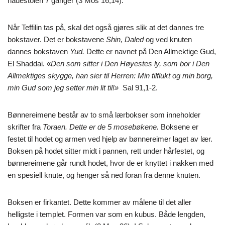
nådestolen 7 ganger (3 Mos 16,14).
Når Teffilin tas på, skal det også gjøres slik at det dannes tre
bokstaver. Det er bokstavene
Shin,
Daled
og ved knuten
dannes bokstaven
Yud.
Dette er navnet på Den Allmektige Gud,
El Shaddai. «
Den som sitter i Den Høyestes ly, som bor i Den
Allmektiges skygge, han sier til Herren: Min tilflukt og min borg,
min Gud som jeg setter min lit til!»
Sal 91,1-2.
Bønnereimene består av to små lærbokser som inneholder
skrifter fra
Toraen. Dette er de 5 mosebøkene.
Boksene er
festet til hodet og armen ved hjelp av bønnereimer laget av lær.
Boksen på hodet sitter midt i pannen, rett under hårfestet, og
bønnereimene går rundt hodet, hvor de er knyttet i nakken med
en spesiell knute, og henger så ned foran fra denne knuten.
Boksen er firkantet. Dette kommer av målene til det aller
helligste i templet. Formen var som en kubus. Både lengden,