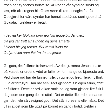
troen har syndenes forlatelse. «Hvor er vår synd og skyld og
last, når alt tilregnet ble Guds sønn til korset naglet fast?»
Oppgjøret for våre synder har funnet sted Jesu soningsdød på
Golgata, «gjelden» er betalt.
«Jeg elsker Golgata hvor jeg fikk legge byrden ned,
Da jeg var trett av synden og dens smerte
I blodet ble jeg renset, fikk rett til livets tre
O dyre blod som fløt fra Jesu hjerte»
Golgata, det fullførte frelsesverk. Av de sju «ord» Jesus uttalte
på korset, er ordene «det er fullført», for mange de kjæreste ord.
Ved disse ord har de funnet hvile, trygghet og fred. Tenk, fullført.
Gud er fornøyd. Han har selv sagt gjennom sin egen sønn, «det
er fullført». Dette er ord vi kan stole på, og som gjelder like fullt i
dag, som den gang de ble uttalt. Det er dette lille ordet «er« som
gjør det hele så velsignet godt. Det står i presens eller nåtid. Det
vil si at det som ble uttalt på korset en gang i fortid, gjelder i