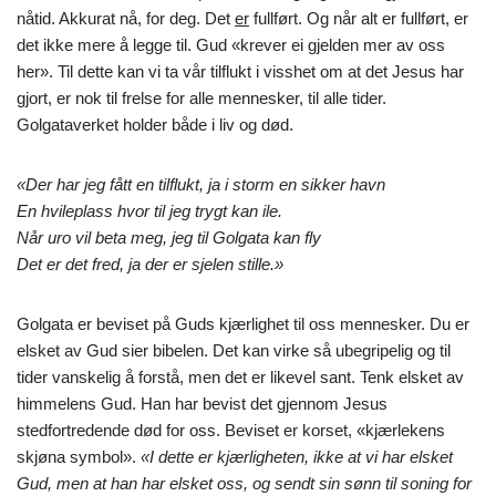
nåtid. Akkurat nå, for deg. Det
er
fullført. Og når alt er fullført, er
det ikke mere å legge til. Gud «krever ei gjelden mer av oss
her». Til dette kan vi ta vår tilflukt i visshet om at det Jesus har
gjort, er nok til frelse for alle mennesker, til alle tider.
Golgataverket holder både i liv og død.
«Der har jeg fått en tilflukt, ja i storm en sikker havn
En hvileplass hvor til jeg trygt kan ile.
Når uro vil beta meg, jeg til Golgata kan fly
Det er det fred, ja der er sjelen stille.»
Golgata er beviset på Guds kjærlighet til oss mennesker. Du er
elsket av Gud sier bibelen. Det kan virke så ubegripelig og til
tider vanskelig å forstå, men det er likevel sant. Tenk elsket av
himmelens Gud. Han har bevist det gjennom Jesus
stedfortredende død for oss. Beviset er korset, «kjærlekens
skjøna symbol».
«I dette er kjærligheten, ikke at vi har elsket
Gud, men at han har elsket oss, og sendt sin sønn til soning for