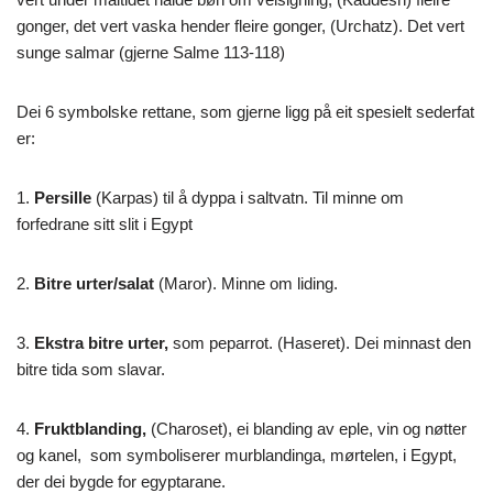
gonger, det vert vaska hender fleire gonger, (Urchatz). Det vert
sunge salmar (gjerne Salme 113-118)
Dei 6 symbolske rettane, som gjerne ligg på eit spesielt sederfat
er:
1.
Persille
(Karpas) til å dyppa i saltvatn. Til minne om
forfedrane sitt slit i Egypt
2.
Bitre urter/salat
(Maror). Minne om liding.
3.
Ekstra bitre urter,
som peparrot. (Haseret). Dei minnast den
bitre tida som slavar.
4.
Fruktblanding,
(Charoset), ei blanding av eple, vin og nøtter
og kanel,
som symboliserer murblandinga, mørtelen, i Egypt,
der dei bygde for egyptarane.