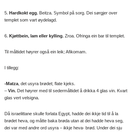
5.
Hardkokt egg.
Beitza. Symbol på sorg. Dei sørgjer over
templet som vart øydelagd.
6.
Kjøttbein, lam eller kylling.
Zroa. Ofringa ein bar til templet.
Til måltidet høyrer også ein leik; Afikomam.
I tillegg:
-Matza
, det usyra brødet; flate kjeks.
–
Vin.
Det høyrer med til sedermåltidet å drikka 4 glas vin. Kvart
glas vert velsigna.
Då israelittane skulle forlata Egypt, hadde dei ikkje tid til å la
brødet heva, og måtte baka brøda utan at dei hadde heva seg,
dei var med andre ord usyra – ikkje heva- brød. Under dei sju