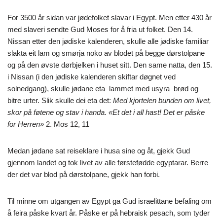
For 3500 år sidan var jødefolket slavar i Egypt. Men etter 430 år
med slaveri sendte Gud Moses for å fria ut folket. Den 14.
Nissan etter den jødiske kalenderen, skulle alle jødiske familiar
slakta eit lam og smørja noko av blodet på begge dørstolpane
og på den øvste dørbjelken i huset sitt. Den same natta, den 15.
i Nissan (i den jødiske kalenderen skiftar døgnet ved
solnedgang), skulle jødane eta lammet med usyra brød og
bitre urter. Slik skulle dei eta det:
Med kjortelen bunden om livet,
skor på føtene og stav i handa. «Et det i all hast! Det er påske
for Herren»
2. Mos 12, 11
Medan jødane sat reiseklare i husa sine og åt, gjekk Gud
gjennom landet og tok livet av alle førstefødde egyptarar. Berre
der det var blod på dørstolpane, gjekk han forbi.
Til minne om utgangen av Egypt ga Gud israelittane befaling om
å feira påske kvart år. Påske er på hebraisk pesach, som tyder