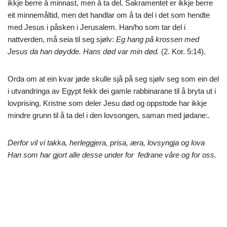
ikkje berre å minnast, men å ta del. Sakramentet er ikkje berre
eit minnemåltid, men det handlar om å ta del i det som hendte
med Jesus i påsken i Jerusalem. Han/ho som tar del i
nattverden, må seia til seg sjølv:
Eg hang på krossen med
Jesus da han døydde. Hans død var min død.
(2. Kor. 5:14).
Orda om at ein kvar jøde skulle sjå på seg sjølv seg som ein del
i utvandringa av Egypt fekk dei gamle rabbinarane til å bryta ut i
lovprising. Kristne som deler Jesu død og oppstode har ikkje
mindre grunn til å ta del i den lovsongen, saman med jødane:.
Derfor vil vi takka, herleggjera, prisa, æra, lovsyngja og lova
Han som har gjort alle desse under for fedrane våre og for oss.