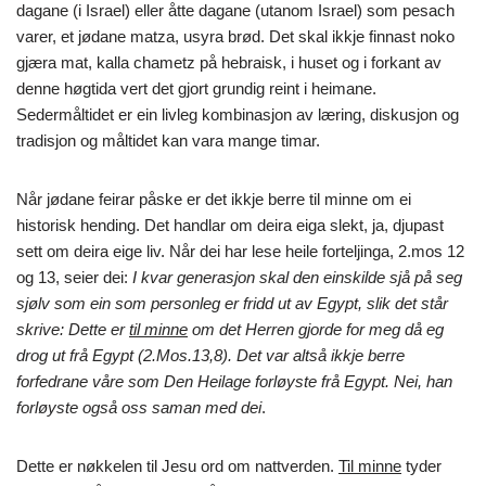
dagane (i Israel) eller åtte dagane (utanom Israel) som pesach
varer, et jødane matza, usyra brød. Det skal ikkje finnast noko
gjæra mat, kalla chametz på hebraisk, i huset og i forkant av
denne høgtida vert det gjort grundig reint i heimane.
Sedermåltidet er ein livleg kombinasjon av læring, diskusjon og
tradisjon og måltidet kan vara mange timar.
Når jødane feirar påske er det ikkje berre til minne om ei
historisk hending. Det handlar om deira eiga slekt, ja, djupast
sett om deira eige liv. Når dei har lese heile forteljinga, 2.mos 12
og 13, seier dei:
I kvar generasjon skal den einskilde sjå på seg
sjølv som ein som personleg er fridd ut av Egypt, slik det står
skrive: Dette er
til minne
om det Herren gjorde for meg då eg
drog ut frå Egypt (2.Mos.13,8). Det var altså ikkje berre
forfedrane våre som Den Heilage forløyste frå Egypt. Nei, han
forløyste også oss saman med dei
.
Dette er nøkkelen til Jesu ord om nattverden.
Til minne
tyder