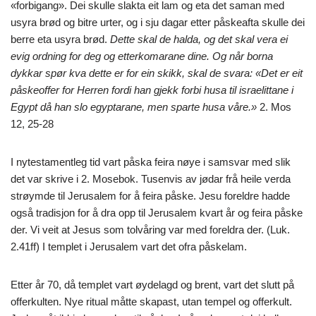
«forbigang». Dei skulle slakta eit lam og eta det saman med
usyra brød og bitre urter, og i sju dagar etter påskeafta skulle dei
berre eta usyra brød.
Dette skal de halda, og det skal vera ei
evig ordning for deg og etterkomarane dine. Og når borna
dykkar spør kva dette er for ein skikk, skal de svara: «Det er eit
påskeoffer for Herren fordi han gjekk forbi husa til israelittane i
Egypt då han slo egyptarane, men sparte husa våre.»
2. Mos
12, 25-28
I nytestamentleg tid vart påska feira nøye i samsvar med slik
det var skrive i 2. Mosebok. Tusenvis av jødar frå heile verda
strøymde til Jerusalem for å feira påske. Jesu foreldre hadde
også tradisjon for å dra opp til Jerusalem kvart år og feira påske
der. Vi veit at Jesus som tolvåring var med foreldra der. (Luk.
2.41ff) I templet i Jerusalem vart det ofra påskelam.
Etter år 70, då templet vart øydelagd og brent, vart det slutt på
offerkulten. Nye ritual måtte skapast, utan tempel og offerkult.