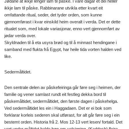
Jødane åt ikkje lenger lam til påske. I våre dagar et dei heller
ikkje lam til påske. Rabbinarane utvikla etter kvart eit
omfattande ritual, seder, det tyder orden, som kunne
gjennomførast i kvar einskild heim overalt i verda. Det er dette
ritualet som, med lokale variasjonar, enno vert gjennomført av
jødar verda over.
Skyldnaden til å eta usyra brød og til å minnast hendingane i
samband med flukta frå Egypt, har heile tida vorten halden ved
like.
Sedermåltidet.
Den sentrale delen av påskefeiringa går føre seg i heimen, der
familie og vener samlast rundt eit festleg dekka bord til
påskemåltidet, sedermåltidet, den første dagen i påskehelga.
Ved sedermåltidet les ein i Haggadaen. Det er ei bok som
forklarar korleis sederen skal utførast, for alt går føre seg i ein
bestemt orden. Historia frå 2. Mos 12-13 vert lesen/ fortald. Det
vert under måltidet halde bøn om velsigning, (Kaddesh) fleire