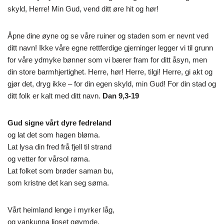
skyld, Herre! Min Gud, vend ditt øre hit og hør!
Åpne dine øyne og se våre ruiner og staden som er nevnt ved
ditt navn! Ikke våre egne rettferdige gjerninger legger vi til grunn
for våre ydmyke bønner som vi bærer fram for ditt åsyn, men
din store barmhjertighet. Herre, hør! Herre, tilgi! Herre, gi akt og
gjør det, dryg ikke – for din egen skyld, min Gud! For din stad og
ditt folk er kalt med ditt navn.
Dan 9,3-19
Gud signe vårt dyre fedreland
og lat det som hagen bløma.
Lat lysa din fred frå fjell til strand
og vetter for vårsol røma.
Lat folket som brøder saman bu,
som kristne det kan seg søma.
Vårt heimland lenge i myrker låg,
og vankunna ljoset gøymde.