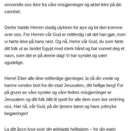
omvendte oss ikke fra våre misgjerninger og aktet ikke på din
sannhet.
Derfor hadde Herren stadig ulykken for øye og lot den komme
over oss. For Herren vår Gud er rettferdig i alt det han gjør, men
vi hørte ikke på hans røst. Og nå, Herre vår Gud, du som førte
ditt folk ut av landet Egypt med sterk hånd og har vunnet deg et
navn, som det er på denne dag! Vi har syndet og vært
ugudelige.
Herre! Etter alle dine rettferdige gjerninger, la nå din vrede og
harme vendes bort fra din stad Jerusalem, ditt hellige berg! For
på grunn av våre synder og våre fedres misgjerninger er
Jerusalem og ditt folk blitt til spott for alle dem som bor omkring
oss. Hør nå, vår Gud, på din tjeners bønn og hans ydmyke
begjæringer!
La ditt åsyn lyse over din ødelagte helligdom – for din egen