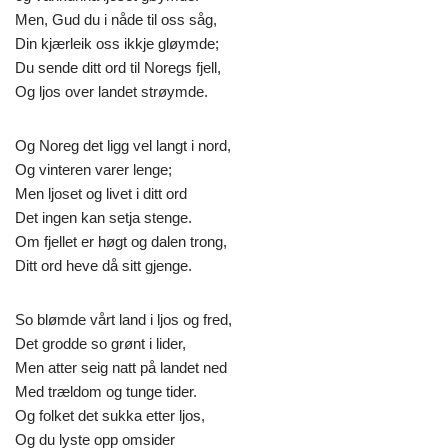
Men, Gud du i nåde til oss såg,
Din kjærleik oss ikkje gløymde;
Du sende ditt ord til Noregs fjell,
Og ljos over landet strøymde.
Og Noreg det ligg vel langt i nord,
Og vinteren varer lenge;
Men ljoset og livet i ditt ord
Det ingen kan setja stenge.
Om fjellet er høgt og dalen trong,
Ditt ord heve då sitt gjenge.
So blømde vårt land i ljos og fred,
Det grodde so grønt i lider,
Men atter seig natt på landet ned
Med trældom og tunge tider.
Og folket det sukka etter ljos,
Og du lyste opp omsider