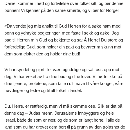
Daniel kommer i nød og fortvilelse over folket sitt, og ber denne
bønnen! Vi kjenner på den same smerte, og vi ber for Norge!
«Da vendte jeg mitt ansikt til Gud Herren for å søke ham med
bønn og ydmyke begjæringer, med faste i sekk og aske. Jeg
bad til Herren min Gud og bekjente og sa: Å Herre! Du store og
forferdelige Gud, som holder din pakt og bevarer miskunn mot
dem som elsker deg og holder dine bud!
Vi har syndet og gjort ille, vært ugudelige og satt oss opp mot
deg. Vi har veket av fra dine bud og dine lover. Vi hørte ikke på
dine tjenere, profetene, som talte i ditt navn til våre konger, våre
høvdinger og fedre og til alt folket i landet.
Du, Herre, er rettferdig, men vi må skamme oss. Slik er det på
denne dag – Judas menn, Jerusalems innbyggere og hele
Israel, både de som er nær, og de som er langt borte, i alle de
land som du har drevet dem bort til på grunn av den troløshet de