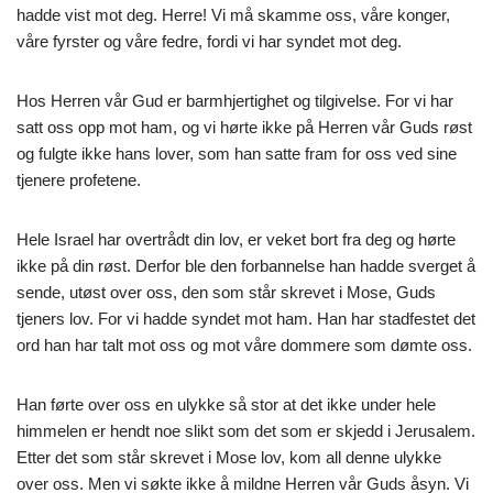
hadde vist mot deg. Herre! Vi må skamme oss, våre konger,
våre fyrster og våre fedre, fordi vi har syndet mot deg.
Hos Herren vår Gud er barmhjertighet og tilgivelse. For vi har
satt oss opp mot ham, og vi hørte ikke på Herren vår Guds røst
og fulgte ikke hans lover, som han satte fram for oss ved sine
tjenere profetene.
Hele Israel har overtrådt din lov, er veket bort fra deg og hørte
ikke på din røst. Derfor ble den forbannelse han hadde sverget å
sende, utøst over oss, den som står skrevet i Mose, Guds
tjeners lov. For vi hadde syndet mot ham. Han har stadfestet det
ord han har talt mot oss og mot våre dommere som dømte oss.
Han førte over oss en ulykke så stor at det ikke under hele
himmelen er hendt noe slikt som det som er skjedd i Jerusalem.
Etter det som står skrevet i Mose lov, kom all denne ulykke
over oss. Men vi søkte ikke å mildne Herren vår Guds åsyn. Vi