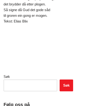
det brydder då etter plogen.
Så signe då Gud det gode såd
til groren ein gong er mogen.
Tekst: Elias Blix
Søk
Søk
Følg oss på