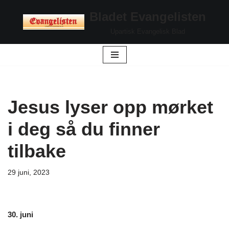
Bladet Evangelisten
Hopp
Upartisk Evangelisk Blad
til
innholdet
Jesus lyser opp mørket
i deg så du finner
tilbake
29 juni, 2023
30. juni