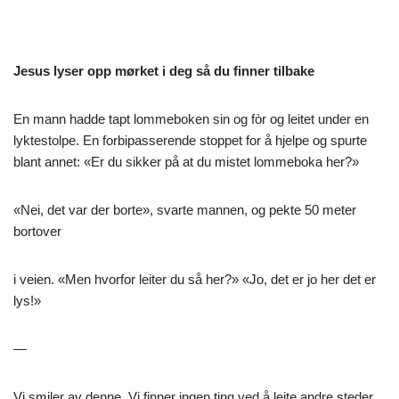
Jesus lyser opp mørket i deg så du finner tilbake
En mann hadde tapt lommeboken sin og fòr og leitet under en
lyktestolpe. En forbipasserende stoppet for å hjelpe og spurte
blant annet: «Er du sikker på at du mistet lommeboka her?»
«Nei, det var der borte», svarte mannen, og pekte 50 meter
bortover
i veien. «Men hvorfor leiter du så her?» «Jo, det er jo her det er
lys!»
—
Vi smiler av denne. Vi finner ingen ting ved å leite andre steder