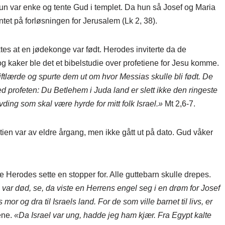
un var enke og tente Gud i templet. Da hun så Josef og Maria
ntet på forløsningen for Jerusalem (Lk 2, 38).
ktes at en jødekonge var født. Herodes inviterte da de
e og kaker ble det et bibelstudie over profetiene for Jesu komme.
iftlærde og spurte dem ut om hvor Messias skulle bli født. De
ved profeten:
Du Betlehem i Juda land er slett ikke den ringeste
vding som skal være hyrde for mitt folk Israel.»
Mt 2,6-7.
etien var av eldre årgang, men ikke gått ut på dato. Gud våker
e Herodes sette en stopper for. Alle guttebarn skulle drepes.
ar død, se, da viste en Herrens engel seg i en drøm for Josef
or og dra til Israels land. For de som ville barnet til livs, er
ene.
«Da Israel var ung, hadde jeg ham kjær. Fra Egypt kalte