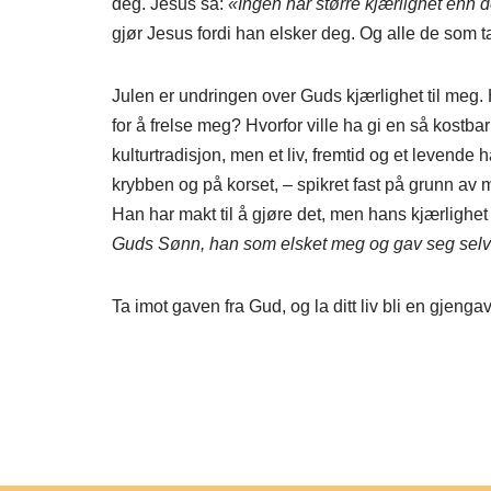
deg. Jesus sa:
«Ingen har større kjærlighet enn den
gjør Jesus fordi han elsker deg. Og alle de som ta
Julen er undringen over Guds kjærlighet til meg. 
for å frelse meg? Hvorfor ville ha gi en så kostb
kulturtradisjon, men et liv, fremtid og et levende
krybben og på korset, – spikret fast på grunn av mi
Han har makt til å gjøre det, men hans kjærlighet 
Guds Sønn, han som elsket meg og gav seg selv
Ta imot gaven fra Gud, og la ditt liv bli en gjeng