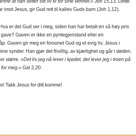
ne at han setter sitt liv til for sine venner.»
Joh 15,13. Dette
r imot Jesus, gir Gud rett til kalles Guds barn (Joh 1,12).
Hva er det Gud ser i meg, siden han har betalt en så høy pris
ar gave? Gaven er ikke en pyntegjenstand eller en
 håp. Gaven gir meg en forsonet Gud og et evig liv. Jesus i
ne synder. Han gjør det frivillig, av kjærlighet og går i døden.
er større.
«Det liv jeg nå lever i kjødet, det lever jeg i troen på
 for meg.»
Gal 2,20.
ave! Takk Jesus for ditt komme!