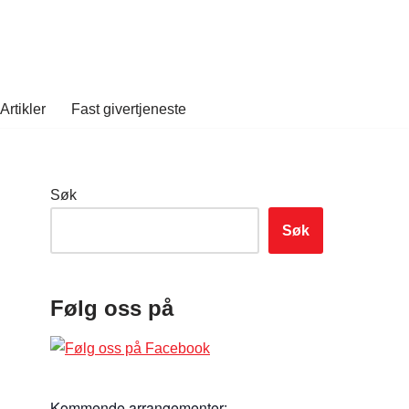
Artikler
Fast givertjeneste
Søk
Søk
Følg oss på
Kommende arrangementer: