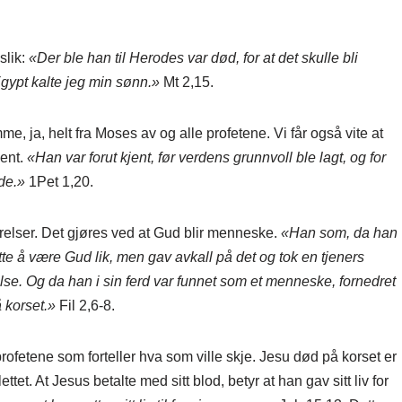
slik:
«Der ble han til Herodes var død, for at det skulle bli
Egypt kalte jeg min sønn.»
Mt 2,15.
, ja, helt fra Moses av og alle profetene. Vi får også vite at
jent.
«Han var forut kjent, før verdens grunnvoll ble lagt, og for
de.»
1Pet 1,20.
relser. Det gjøres ved at Gud blir menneske.
«Han som, da han
ytte å være Gud lik, men gav avkall på det og tok en tjeners
se. Og da han i sin ferd var funnet som et menneske, fornedret
 korset.»
Fil 2,6-8.
profetene som forteller hva som ville skje. Jesu død på korset er
ttet. At Jesus betalte med sitt blod, betyr at han gav sitt liv for