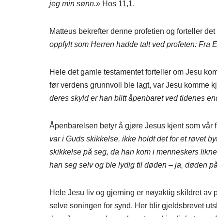
jeg min sønn.»
Hos 11,1.
Matteus bekrefter denne profetien og forteller det 
oppfylt som Herren hadde talt ved profeten: Fra 
Hele det gamle testamentet forteller om Jesu komme
før verdens grunnvoll ble lagt, var Jesu komme k
deres skyld er han blitt åpenbaret ved tidenes en
Åpenbarelsen betyr å gjøre Jesus kjent som vår f
var i Guds skikkelse, ikke holdt det for et røvet b
skikkelse på seg, da han kom i menneskers liknel
han seg selv og ble lydig til døden – ja, døden på
Hele Jesu liv og gjerning er nøyaktig skildret av 
selve soningen for synd. Her blir gjeldsbrevet utsle