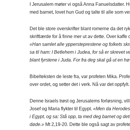
I Jerusalem møter vi også Anna Fanuelsdatter. H
med barnet, lovet hun Gud og talte til alle som ve
Det ble store overskrifter blant romerne da det ry
skriftlærde for å finne mer ut av dette. Over kaff
«Han samlet alle yppersteprestene og folkets skr
sa til ham: I Betlehem i Judea, for så er skrevet 
blant fyrstene i Juda. For fra deg skal gå ut en hø
Bibelteksten de leste fra, var profeten Mika. Prof
over ordet, og setter det i verk. Nå var det oppfylt.
Denne Israels trøst og Jerusalems forløsning, vill
Josef og Maria flykter til Egypt.
«Men da Herodes v
i Egypt, og sa: Stå opp, ta med deg barnet og dets m
døde.»
Mt 2,19-20. Dette ble også sagt av profet