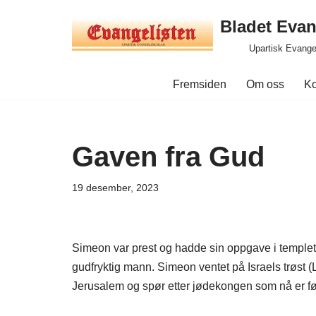
Bladet Evan
Hopp
Upartisk Evange
til
innholdet
Fremsiden
Om oss
Ko
Gaven fra Gud
19 desember, 2023
Simeon var prest og hadde sin oppgave i templet i
gudfryktig mann. Simeon ventet på Israels trøst (
Jerusalem og spør etter jødekongen som nå er født