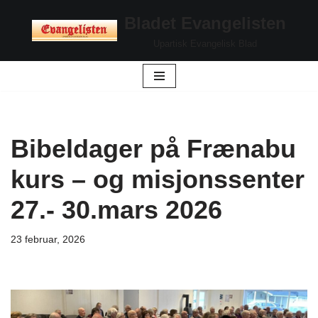
Bladet Evangelisten
Hopp
Upartisk Evangelisk Blad
til
innholdet
Bibeldager på Frænabu
kurs – og misjonssenter
27.- 30.mars 2026
23 februar, 2026