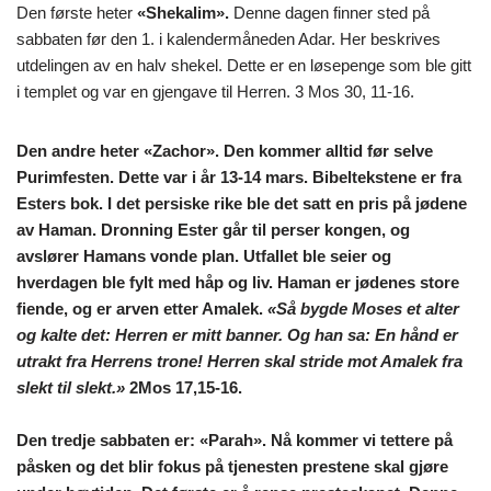
Den første heter
«
Shekalim».
Denne dagen finner sted på
sabbaten før den 1. i kalendermåneden Adar. Her beskrives
utdelingen av en halv shekel. Dette er en løsepenge som ble gitt
i templet og var en gjengave til Herren. 3 Mos 30, 11-16.
Den andre heter
«Zachor».
Den kommer alltid før selve
Purimfesten. Dette var i år 13-14 mars. Bibeltekstene er fra
Esters bok. I det persiske rike ble det satt en pris på jødene
av Haman. Dronning Ester går til perser kongen, og
avslører Hamans vonde plan. Utfallet ble seier og
hverdagen ble fylt med håp og liv. Haman er jødenes store
fiende, og er arven etter Amalek.
«Så bygde Moses et alter
og kalte det: Herren er mitt banner. Og han sa: En hånd er
utrakt fra Herrens trone! Herren skal stride mot Amalek fra
slekt til slekt.»
2Mos 17,15-16.
Den tredje sabbaten er:
«Parah»
. Nå kommer vi tettere på
påsken og det blir fokus på tjenesten prestene skal gjøre