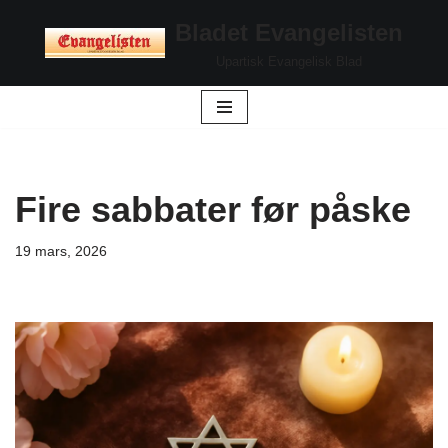
Bladet Evangelisten
Hopp
Upartisk Evangelisk Blad
til
innholdet
Fire sabbater før påske
19 mars, 2026