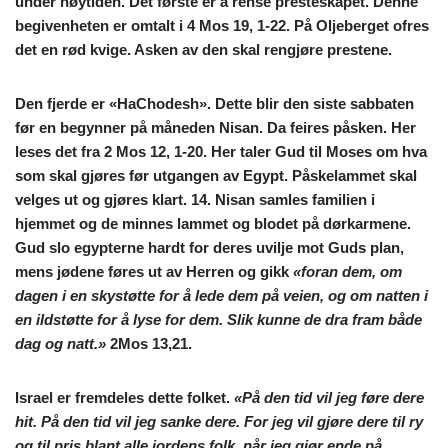
under høytiden. Det første er å rense presteskapet. Denne
begivenheten er omtalt i 4 Mos 19, 1-22. På Oljeberget ofres
det en rød kvige. Asken av den skal rengjøre prestene.
Den fjerde er
«HaChodesh»
. Dette blir den siste sabbaten
før en begynner på måneden Nisan. Da feires påsken. Her
leses det fra 2 Mos 12, 1-20. Her taler Gud til Moses om hva
som skal gjøres før utgangen av Egypt. Påskelammet skal
velges ut og gjøres klart. 14. Nisan samles familien i
hjemmet og de minnes lammet og blodet på dørkarmene.
Gud slo egypterne hardt for deres uvilje mot Guds plan,
mens jødene føres ut av Herren og gikk
«foran dem, om
dagen i en skystøtte for å lede dem på veien, og om natten i
en ildstøtte for å lyse for dem. Slik kunne de dra fram både
dag og natt.»
2Mos 13,21.
Israel er fremdeles dette folket.
«På den tid vil jeg føre dere
hit. På den tid vil jeg sanke dere. For jeg vil gjøre dere til ry
og til pris blant alle jordens folk, når jeg gjør ende på