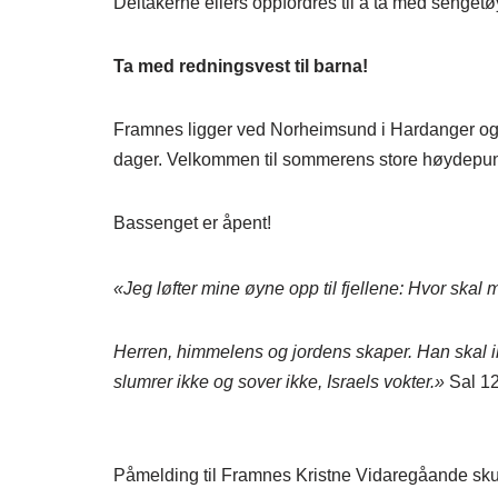
Deltakerne ellers oppfordres til å ta med sengetøy
Ta med redningsvest til barna!
Framnes ligger ved Norheimsund i Hardanger og er
dager. Velkommen til sommerens store høydepunkt
Bassenget er åpent!
«Jeg løfter mine øyne opp til fjellene: Hvor skal
Herren, himmelens og jordens skaper. Han skal ikk
slumrer ikke og sover ikke, Israels vokter.»
Sal 12
Påmelding til Framnes Kristne Vidaregåande sk