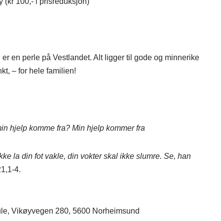
 (kr 100,- i prisreduksjon)
 en perle på Vestlandet. Alt ligger til gode og minnerike
, – for hele familien!
 min hjelp komme fra?
Min hjelp kommer fra
e la din fot vakle, din vokter skal ikke slumre. Se, han
1,1-4.
ule, Vikøyvegen 280, 5600 Norheimsund