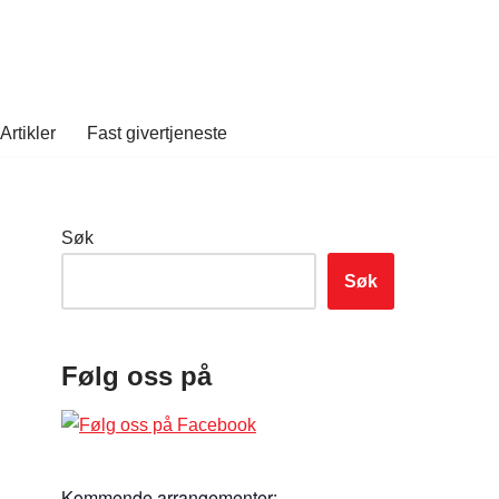
Artikler
Fast givertjeneste
Søk
Søk
Følg oss på
Kommende arrangementer: