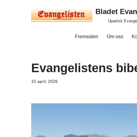
Bladet Evan
Hopp
Upartisk Evange
til
innholdet
Fremsiden
Om oss
Ko
Evangelistens bib
15 april, 2026