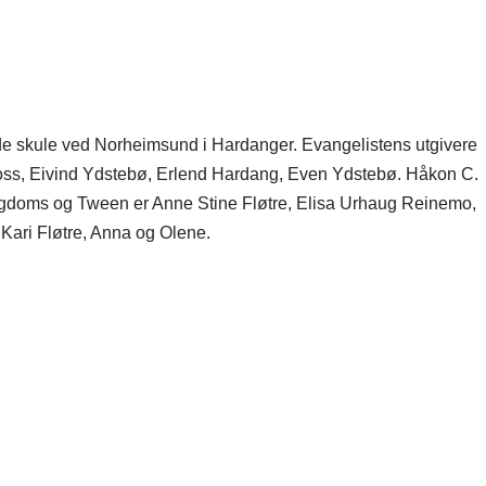
nde skule ved Norheimsund i Hardanger. Evangelistens utgivere
Foss, Eivind Ydstebø, Erlend Hardang, Even Ydstebø. Håkon C.
 ungdoms og Tween er Anne Stine Fløtre, Elisa Urhaug Reinemo,
Kari Fløtre, Anna og Olene.