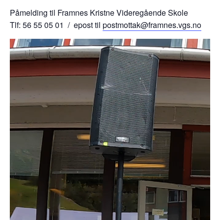
Påmelding til Framnes Kristne Videregående Skole
Tlf: 56 55 05 01 / epost til
postmottak@framnes.vgs.no
Videoavspiller